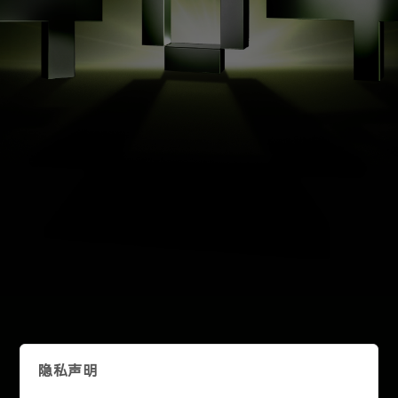
联
系
锐
明
技
术，
获
取
专
属
定
制
方
案