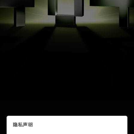
联
系
锐
明
技
术，
获
取
专
属
定
制
方
案