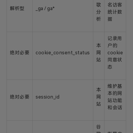
歌
名访客
解析型
_ga / ga*
分
统计数
析
据
记录用
本
户的
绝对必要
cookie_consent_status
网
cookie
站
同意状
态
维护基
本
本的网
绝对必要
session_id
网
站功能
站
和会话
谷