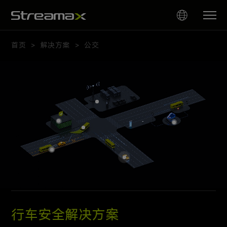
首页
解决方案
公交
>
>
公
共
交
通
智
能
化
系
统
解
决
方
案
行车安全解决方案