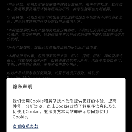
*
产品性能、规格及相关数据基于理论计算得出。由于生产批次、软件版
本、使用场景及运行环境等因素的不同，实际性能可能有所差异。
*
产品特性、功能及服务可能因各地区法律法规及市场情况不同而有所差
异。产品的实际可用性及外观以当地情况为准。
*
本网站提供的所有产品相关信息仅供参考，不构成任何具有法律约束力
的承诺、保证或声明。锐明保留在不另行通知的情况下随时修改产品信息
的权利。
*
所有产品性能、规格及其他相关信息均以实际产品为准。
*
本网站所有内容，包括但不限于文字、图片、视频、图形、标识及版式
设计，均受相关法律保护，归锐明或其权利人所有。未经事先书面许可，
不得以任何形式复制、传播或用于商业用途。
如对产品或服务有任何疑问，或需举报侵权行为，请联系：
Branding@streamax.com
联系我们
400-998-2970
广东省深圳市南山区学苑大道1001号南山智园B1栋21-23层