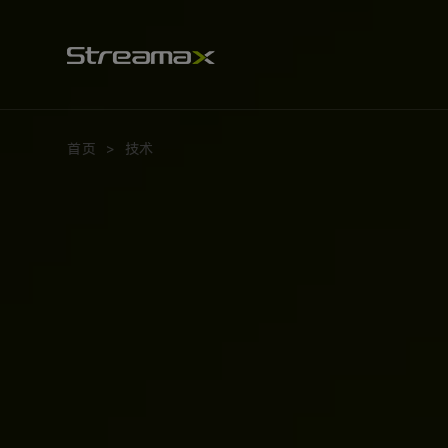
商
用
车
视
觉
AI
技
术
首页
技术
>
与
研
发
体
系