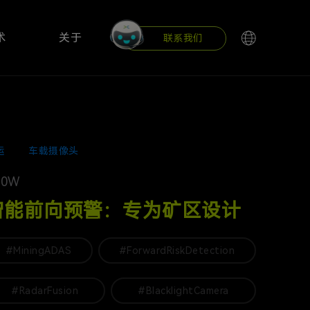
术
关于
联系我们
运
车载摄像头
40W
智能前向预警：专为矿区设计
#MiningADAS
#ForwardRiskDetection
#RadarFusion
#BlacklightCamera