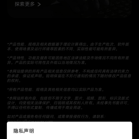
探索更多
*
产品性能、规格及相关数据基于理论计算得出。由于生产批次、软件版
本、使用场景及运行环境等因素的不同，实际性能可能有所差异。
*
产品特性、功能及服务可能因各地区法律法规及市场情况不同而有所差
异。产品的实际可用性及外观以当地情况为准。
*
本网站提供的所有产品相关信息仅供参考，不构成任何具有法律约束力
的承诺、保证或声明。锐明保留在不另行通知的情况下随时修改产品信息
的权利。
*
所有产品性能、规格及其他相关信息均以实际产品为准。
*
本网站所有内容，包括但不限于文字、图片、视频、图形、标识及版式
设计，均受相关法律保护，归锐明或其权利人所有。未经事先书面许可，
不得以任何形式复制、传播或用于商业用途。
如对产品或服务有任何疑问，或需举报侵权行为，请联系：
Branding@streamax.com